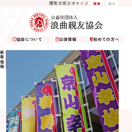
閲覧支援
文字サイズ
標準
拡大
協会について
公演情報
初めての方へ
新着情報