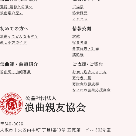
落語･講談との違い
ご挨拶
浪曲塔の歴史
協会概要
アクセス
初めての方へ
情報公開
浪曲ってどんなもの？
定款
楽しみ方ガイド
役員名簿
事業報告・計画
諸規程
浪曲師・曲師紹介
ご支援･ご寄付
浪曲師・曲師募集
お申し込みフォーム
寄付者一覧
寄附金取扱規程
なにわの芸術応援募金
〒540-0026
大阪市中央区内本町1丁目1番10号
五苑第二ビル 302号室