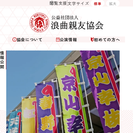
閲覧支援
文字サイズ
標準
拡大
協会について
公演情報
初めての方へ
情報公開