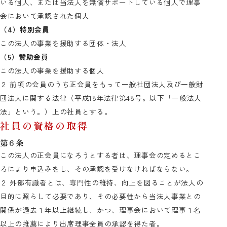
いる個人、または当法人を無償サポートしている個人で理事
会において承認された個人
（4）特別会員
この法人の事業を援助する団体・法人
（5）賛助会員
この法人の事業を援助する個人
２ 前項の会員のうち正会員をもって一般社団法人及び一般財
団法人に関する法律（平成18年法律第48号。以下「一般法人
法」という。）上の社員とする。
社員の資格の取得
第6条
この法人の正会員になろうとする者は、理事会の定めるとこ
ろにより申込みをし、その承認を受けなければならない。
２ 外部有識者とは、専門性の維持、向上を図ることが法人の
目的に照らして必要であり、その必要性から当法人事業との
関係が過去１年以上継続し、かつ、理事会において理事１名
以上の推薦により出席理事全員の承認を得た者。