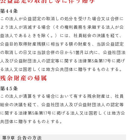
公益認定の取消し等に伴う贈与
第44条
この法人が公益認定の取消しの処分を受けた場合又は合併に
より法人が消滅する場合（その権利義務を承継する法人が公
益法人であるときを除く。）には、社員総会の決議を経て、
公益目的取得財産残額に相当する額の財産を、当該公益認定
の取消しの日又は当該合併の日から1箇月以内に、公益社団法
人及び公益財団法人の認定等に関する法律第5条第17号に掲げ
る法人又は国若しくは地方公共団体に贈与するものとする。
残余財産の帰属
第45条
この法人が清算をする場合において有する残余財産は、社員
総会の決議を経て、公益社団法人及び公益財団法人の認定等
に関する法律第5条第17号に掲げる法人又は国若しくは地方公
共団体に贈与するものとする。
第9章 公告の方法