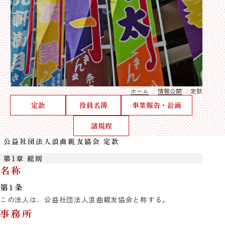
ホーム
情報公開
定款
定款
役員名簿
事業報告・計画
諸規程
公益社団法人浪曲親友協会 定款
第1章 総則
名称
第1条
この法人は、公益社団法人浪曲親友協会と称する。
事務所