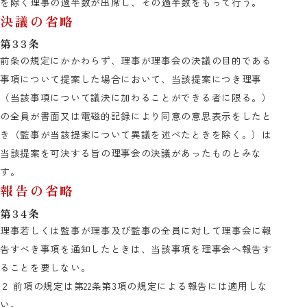
を除く理事の過半数が出席し、その過半数をもって行う。
決議の省略
第33条
前条の規定にかかわらず、理事が理事会の決議の目的である
事項について提案した場合において、当該提案につき理事
（当該事項について議決に加わることができる者に限る。）
の全員が書面又は電磁的記録により同意の意思表示をしたと
き（監事が当該提案について異議を述べたときを除く。）は
当該提案を可決する旨の理事会の決議があったものとみな
す。
報告の省略
第34条
理事若しくは監事が理事及び監事の全員に対して理事会に報
告すべき事項を通知したときは、当該事項を理事会へ報告す
ることを要しない。
２ 前項の規定は第22条第3項の規定による報告には適用しな
い。