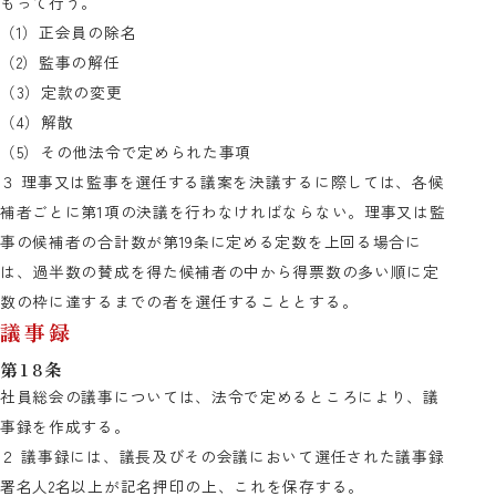
もって行う。
（1）正会員の除名
（2）監事の解任
（3）定款の変更
（4）解散
（5）その他法令で定められた事項
３ 理事又は監事を選任する議案を決議するに際しては、各候
補者ごとに第1項の決議を行わなければならない。理事又は監
事の候補者の合計数が第19条に定める定数を上回る場合に
は、過半数の賛成を得た候補者の中から得票数の多い順に定
数の枠に達するまでの者を選任することとする。
議事録
第18条
社員総会の議事については、法令で定めるところにより、議
事録を作成する。
２ 議事録には、議長及びその会議において選任された議事録
署名人2名以上が記名押印の上、これを保存する。