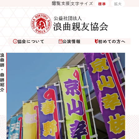
閲覧支援
文字サイズ
標準
拡大
協会について
公演情報
初めての方へ
曲師・曲師紹介