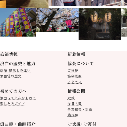
公演情報
新着情報
浪曲の歴史と魅力
協会について
落語･講談との違い
ご挨拶
浪曲塔の歴史
協会概要
アクセス
初めての方へ
情報公開
浪曲ってどんなもの？
定款
楽しみ方ガイド
役員名簿
事業報告・計画
諸規程
浪曲師・曲師紹介
ご支援･ご寄付