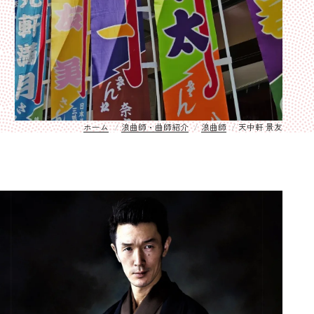
ホーム
浪曲師・曲師紹介
浪曲師
天中軒 景友