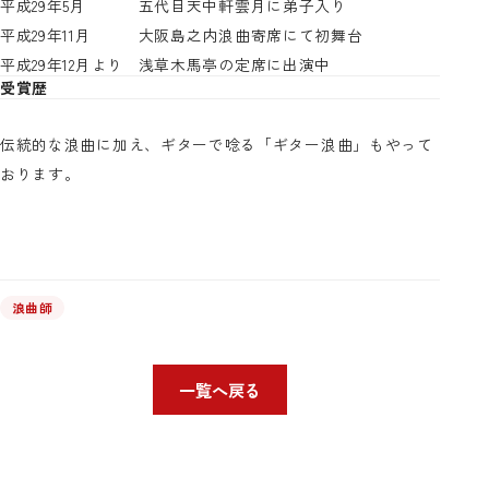
平成29年5月
五代目天中軒雲月に弟子入り
平成29年11月
大阪島之内浪曲寄席にて初舞台
平成29年12月より
浅草木馬亭の定席に出演中
受賞歴
伝統的な浪曲に加え、ギターで唸る「ギター浪曲」もやって
おります。
浪曲師
一覧へ戻る