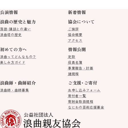
公演情報
新着情報
浪曲の歴史と魅力
協会について
落語･講談との違い
ご挨拶
浪曲塔の歴史
協会概要
アクセス
初めての方へ
情報公開
浪曲ってどんなもの？
定款
楽しみ方ガイド
役員名簿
事業報告・計画
諸規程
浪曲師・曲師紹介
ご支援･ご寄付
浪曲師・曲師募集
お申し込みフォーム
寄付者一覧
寄附金取扱規程
なにわの芸術応援募金