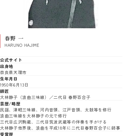
春野 一
HARUNO HAJIME
公式サイト
出身地
奈良県天理市
生年月日
1950年6月13日
師匠
大林静子（浪曲三味線）／二代目 春野百合子
芸歴/略歴
民謡、津軽三味線、河内音頭、江戸音頭、太鼓等を修行
浪曲三味線を大林静子の元で修行
三代目広沢駒蔵、二代目筑波武蔵等の伴奏を手がける
大林静子他界後、浪曲を平成18年に二代目春野百合子に師事
受賞歴