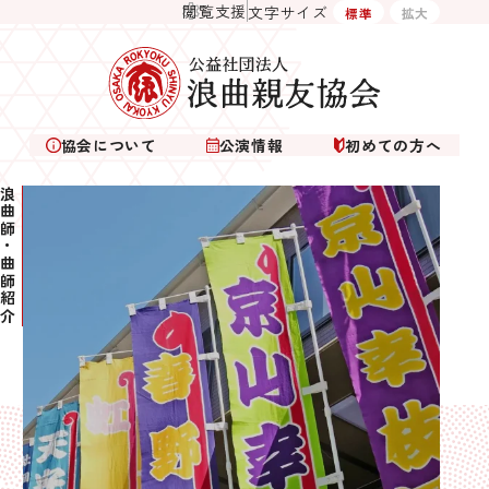
閲覧支援
文字サイズ
標準
拡大
協会について
公演情報
初めての方へ
曲師・曲師紹介