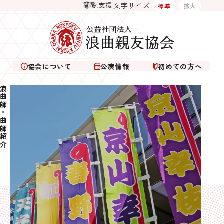
閲覧支援
文字サイズ
標準
拡大
協会について
公演情報
初めての方へ
曲師・曲師紹介