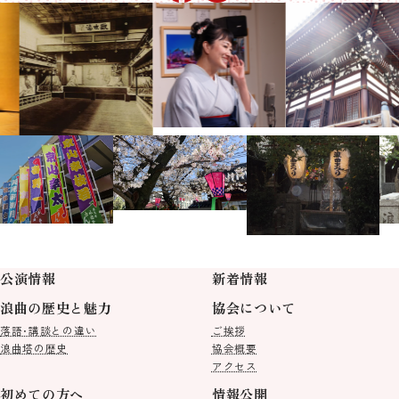
公演情報
新着情報
浪曲の歴史と魅力
協会について
落語･講談との違い
ご挨拶
浪曲塔の歴史
協会概要
アクセス
初めての方へ
情報公開