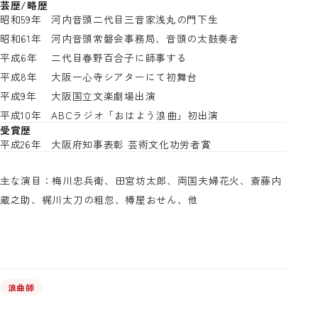
芸歴/略歴
昭和59年
河内音頭二代目三音家浅丸の門下生
昭和61年
河内音頭常磐会事務局、音頭の太鼓奏者
平成6年
二代目春野百合子に師事する
平成8年
大阪一心寺シアターにて初舞台
平成9年
大阪国立文楽劇場出演
平成10年
ABCラジオ「おはよう浪曲」初出演
受賞歴
平成26年
大阪府知事表彰 芸術文化功労者賞
主な演目：梅川忠兵衛、田宮坊太郎、両国夫婦花火、斎藤内
蔵之助、梶川太刀の粗忽、樽屋おせん、他
浪曲師