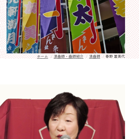
ホーム
浪曲師・曲師紹介
浪曲師
春野 冨美代