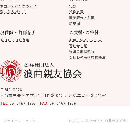
浪曲ってどんなもの？
定款
楽しみ方ガイド
役員名簿
事業報告・計画
諸規程
浪曲師・曲師紹介
ご支援･ご寄付
浪曲師・曲師募集
お申し込みフォーム
寄付者一覧
寄附金取扱規程
なにわの芸術応援募金
〒540-0026
大阪市中央区内本町1丁目1番10号
五苑第二ビル 302号室
TEL
06-6467-4955
FAX
06-6467-4956
プライバシーポリシー
© 2026 公益社団法人 浪曲親友協会