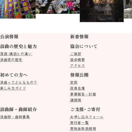
公演情報
新着情報
浪曲の歴史と魅力
協会について
落語･講談との違い
ご挨拶
浪曲塔の歴史
協会概要
アクセス
初めての方へ
情報公開
浪曲ってどんなもの？
定款
楽しみ方ガイド
役員名簿
事業報告・計画
諸規程
浪曲師・曲師紹介
ご支援･ご寄付
浪曲師・曲師募集
お申し込みフォーム
寄付者一覧
寄附金取扱規程