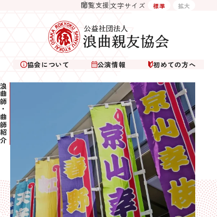
閲覧支援
文字サイズ
標準
拡大
協会について
公演情報
初めての方へ
曲師・曲師紹介