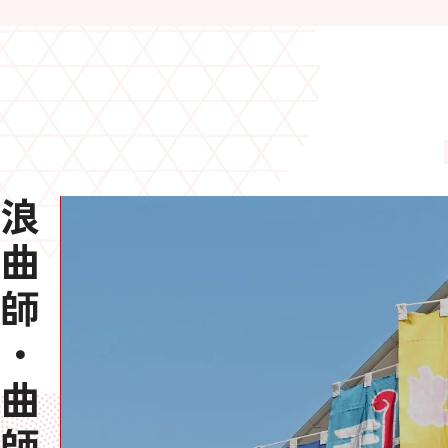
曲師・曲師紹介