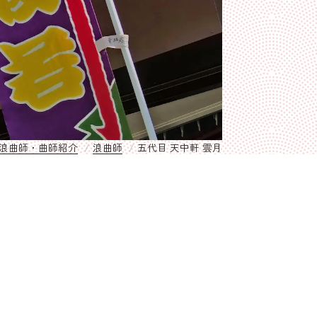
浪曲師・曲師紹介
浪曲師
五代目 天中軒 雲月