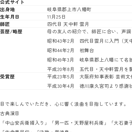
公式サイト
出身地
岐阜県郡上市八幡町
生年月日
11月25日
師匠
四代目 天中軒 雲月
芸歴/略歴
母の友人の紹介で、師匠に合い、声調
昭和43年2月
四代目雲月に入門（天
昭和44年2月
初舞台
昭和49年3月
岐阜県郡上八幡にて名
平成20年8月
五代目・天中軒雲月を
受賞歴
平成23年5月
大阪府知事表彰 芸術文
平成30年4月
徳川康久宮司より感謝
目で楽しんでいただき、心に響く浪曲を目指しています。
古典演目
「中山安兵衛婿入り」「男一匹・天野屋利兵衛」「大石妻
「佐倉義民伝」「決戦・巌流島」