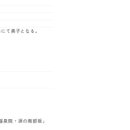
場にて弟子となる。
瑶泉院・涙の南部坂」