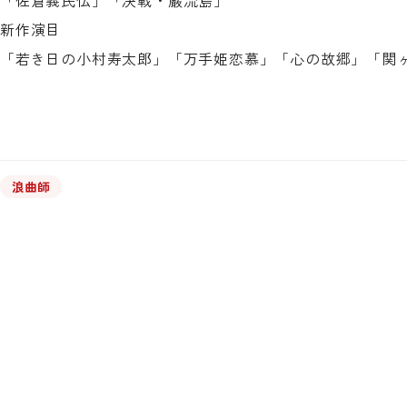
新作演目
「若き日の小村寿太郎」「万手姫恋慕」「心の故郷」「関
浪曲師