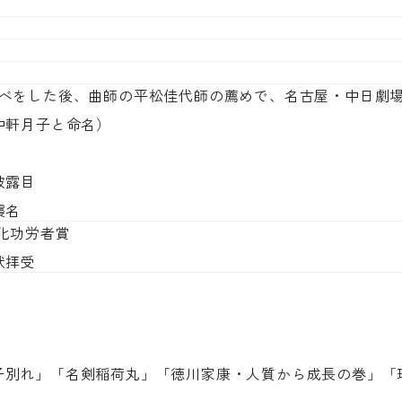
べをした後、曲師の平松佳代師の薦めで、名古屋・中日劇
中軒月子と命名）
披露目
襲名
化功労者賞
状拝受
子別れ」「名剣稲荷丸」「徳川家康・人質から成長の巻」「