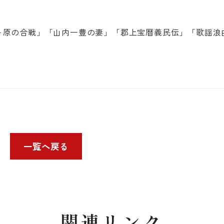
ヶ原の合戦」「山内一豊の妻」「郡上宝暦義民伝」「歌謡浪
一覧へ戻る
関連リンク